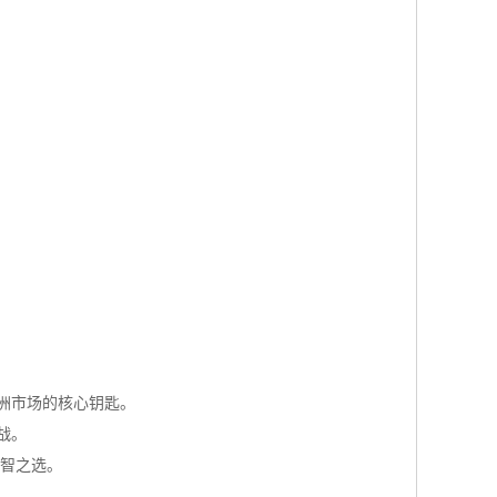
洲市场的核心钥匙。
战。
明智之选。