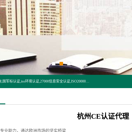
杭州贝安企业管理有限公司:iso咨询,杭州ISO认证,iso认证咨询,国军标认证,iso环境认证,27000信息安全认证,ISO20000信息技术认证,口罩检测报告,32610检测报告,CCRC认证,ISO50001认证,ITSS认证,两化融合认证,出口口罩检测报告等认证代理服务,本公司有近10年的体系咨询经验,能业务覆盖范围南到海南三亚北到新疆阿克苏.
杭州CE认证代理
：专业助力，通达欧洲市场的坚实桥梁