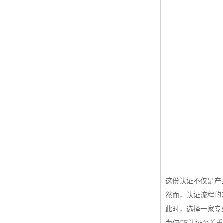
ISO50001认证
ITSS认证
两化融合认证
能源管理体系认证
知识产权管理体系认证
这份认证不仅是产
然而，认证流程的
此时，选择一家专
为何CE认证至关