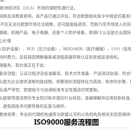
入欧洲经济区（EEA）市场的强制性通行证。
销商及消费者表明，该产品已通过评估，符合欧盟相关指令中规定的基本
品不仅无法在欧盟市场合法销售，还可能面临退货、罚款乃至市场禁入的
器械、机械产品、电子电器，还是个人防护装备，取得CE认证是企业国
心价值
人防护设备）、PED（压力设备）、MDD/MDR（医疗器械）、LVD（
耗时费力，且容易因理解偏差或流程疏漏导致认证失败或延误商机。
理服务，其价值正在于此：
化解复杂流程：认证过程涉及标准解读、技术文件准备、产品测试协调、符
队能为企业提供清晰的路线图，将繁琐的流程转化为高效、有序的步骤，
应对标准严苛性：欧盟指令与协调标准专业性强且时常更新。
队能够凭借深厚的专业知识和丰富的行业经验，准确理解并应用较新标准
，避免因技术问题导致的反复与挫折。
提升整体效率：专业的代理机构通常与欧盟认可的公告机构及相关实验室保