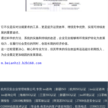
它不仅是应对法规要求的工具，更是提升运营效率、增强竞争优势、实现可持续发
展的重要途径。
通过科学的方法、系统的实施和持续的改进，企业完全能够将环境保护转化为发展
动力，在履行社会责任的同时，创造长期的经济价值。
这一过程需要决心、耐心和专业方法，但其带来的综合效益将远远超出初期投入，
为企业奠定更加稳固的发展基础。
m.beianhz2.b2b168.com
杭州贝安企业管理有限公司,专营
iso咨询
|
新疆ISO
|
杭州ISO认证
|
iso认证咨询
|
iso咨询公司
|
海南ISO认证
|
三亚ISO认证
|
新疆ISO认证
|
iso环境认证
|
口罩检
测报告
|
32610检测报告
|
国军标认证
|
阿克苏ISO认证
|
27000信息安全认证
|
IS
O20000信息技术认证
| 等业务,有意向的客户请咨询我们，联系电话：
13396513322