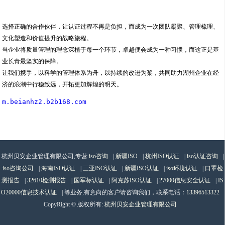
选择正确的合作伙伴，让认证过程不再是负担，而成为一次团队凝聚、管理梳理、
文化塑造和价值提升的战略旅程。
当企业将质量管理的理念深植于每一个环节，卓越便会成为一种习惯，而这正是基
业长青最坚实的保障。
让我们携手，以科学的管理体系为舟，以持续的改进为桨，共同助力湖州企业在经
济的浪潮中行稳致远，开拓更加辉煌的明天。
m.beianhz2.b2b168.com
杭州贝安企业管理有限公司,专营
iso咨询
|
新疆ISO
|
杭州ISO认证
|
iso认证咨询
|
iso咨询公司
|
海南ISO认证
|
三亚ISO认证
|
新疆ISO认证
|
iso环境认证
|
口罩检
测报告
|
32610检测报告
|
国军标认证
|
阿克苏ISO认证
|
27000信息安全认证
|
IS
O20000信息技术认证
| 等业务,有意向的客户请咨询我们，联系电话：
13396513322
CopyRight © 版权所有:
杭州贝安企业管理有限公司