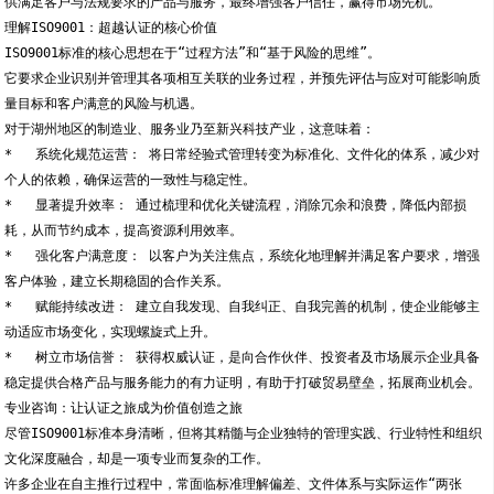
供满足客户与法规要求的产品与服务，最终增强客户信任，赢得市场先机。
理解ISO9001：超越认证的核心价值
ISO9001标准的核心思想在于“过程方法”和“基于风险的思维”。
它要求企业识别并管理其各项相互关联的业务过程，并预先评估与应对可能影响质
量目标和客户满意的风险与机遇。
对于湖州地区的制造业、服务业乃至新兴科技产业，这意味着：
*   系统化规范运营： 将日常经验式管理转变为标准化、文件化的体系，减少对
个人的依赖，确保运营的一致性与稳定性。
*   显著提升效率： 通过梳理和优化关键流程，消除冗余和浪费，降低内部损
耗，从而节约成本，提高资源利用效率。
*   强化客户满意度： 以客户为关注焦点，系统化地理解并满足客户要求，增强
客户体验，建立长期稳固的合作关系。
*   赋能持续改进： 建立自我发现、自我纠正、自我完善的机制，使企业能够主
动适应市场变化，实现螺旋式上升。
*   树立市场信誉： 获得权威认证，是向合作伙伴、投资者及市场展示企业具备
稳定提供合格产品与服务能力的有力证明，有助于打破贸易壁垒，拓展商业机会。
专业咨询：让认证之旅成为价值创造之旅
尽管ISO9001标准本身清晰，但将其精髓与企业独特的管理实践、行业特性和组织
文化深度融合，却是一项专业而复杂的工作。
许多企业在自主推行过程中，常面临标准理解偏差、文件体系与实际运作“两张