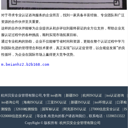
对于寻求专业认证咨询服务的企业而言，找到一家具备丰富经验、专业团队和广泛
资源的合作伙伴至关重要。
这样的合作伙伴能够为企业提供从初步评估到最终获证的全方位支持，帮助企业克
服认证过程中的各种挑战，顺利实现市场拓展目标。
通过专业机构的协助，企业不仅能够节省时间和资源，更能在整个认证过程中学习
到国际先进的管理理念和技术要求，真正实现“以认证促管理，以合规促发展”的良
性循环，为企业在国际市场上赢得更大竞争优势。
m.beianhz2.b2b168.com
杭州贝安企业管理有限公司,专营
iso咨询
|
新疆ISO
|
杭州ISO认证
|
iso认证咨询
|
iso咨询公司
|
海南ISO认证
|
三亚ISO认证
|
新疆ISO认证
|
iso环境认证
|
口罩检
测报告
|
32610检测报告
|
国军标认证
|
阿克苏ISO认证
|
27000信息安全认证
|
IS
O20000信息技术认证
| 等业务,有意向的客户请咨询我们，联系电话：
13396513322
CopyRight © 版权所有:
杭州贝安企业管理有限公司