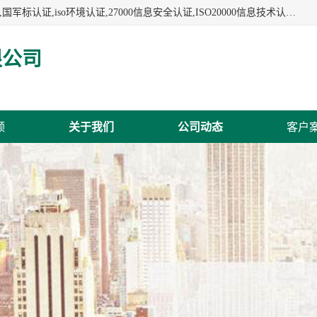
杭州贝安企业管理有限公司:iso咨询,杭州ISO认证,iso认证咨询,国军标认证,iso环境认证,27000信息安全认证,ISO20000信息技术认证,口罩检测报告,32610检测报告,CCRC认证,ISO50001认证,ITSS认证,两化融合认证,出口口罩检测报告等认证代理服务,本公司有近10年的体系咨询经验,能业务覆盖范围南到海南三亚北到新疆阿克苏.
限公司
频
关于我们
公司动态
客户