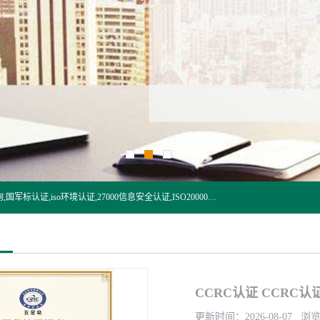
杭州贝安企业管理有限公司:iso咨询,杭州ISO认证,iso认证咨询,国军标认证,iso环境认证,27000信息安全认证,ISO20000信息技术认证,口罩检测报告,32610检测报告,CCRC认证,ISO50001认证,ITSS认证,两化融合认证,出口口罩检测报告等认证代理服务,本公司有近10年的体系咨询经验,能业务覆盖范围南到海南三亚北到新疆阿克苏.
CCRC认证 CCRC
更新时间：2026-08-07 浏览