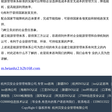
能源管理体系标准的实施可以帮助企业选择低成本甚至无成本的管理方法，降低能
耗，提高能源利用效率。
6)有利于获得国家政策支持。
配合国家节能降耗的总体要求，完成节能指标，可获得国家各项奖励和财税政策支
持。
7)树立良好的社会责任形象。
建立能源管理体系，获得第三方认证，容易得到外界对企业能源管理和自律机制的
认可，有利于企业获得节能、环保、可持续发展的声誉。
上述就是能源管理体系公司为您介绍的有关企业建立能源管理体系有何意义的内
容，对此还有什么不了解的，欢迎前来咨询我们的网站，我们会有专 业的人员为您
讲解。
m.beianhz2.b2b168.com
杭州贝安企业管理有限公司,专营
iso咨询
|
新疆ISO
|
杭州ISO认证
|
iso认证咨询
|
iso咨询公司
|
海南ISO认证
|
三亚ISO认证
|
新疆ISO认证
|
iso环境认证
|
口罩检
测报告
|
32610检测报告
|
国军标认证
|
阿克苏ISO认证
|
27000信息安全认证
|
IS
O20000信息技术认证
| 等业务,有意向的客户请咨询我们，联系电话：
13396513322
CopyRight © 版权所有:
杭州贝安企业管理有限公司