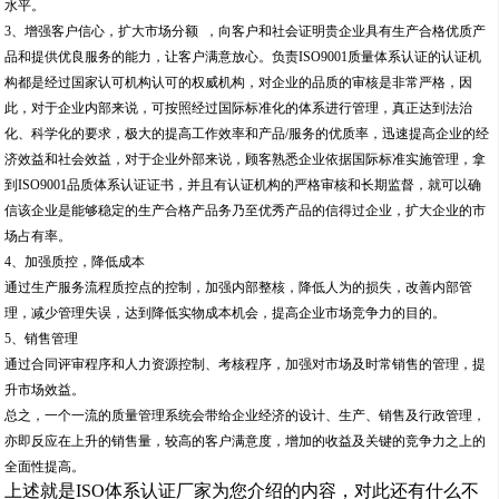
水平。
3、增强客户信心，扩大市场分额 ，向客户和社会证明贵企业具有生产合格优质产
品和提供优良服务的能力，让客户满意放心。负责ISO9001质量体系认证的认证机
构都是经过国家认可机构认可的权威机构，对企业的品质的审核是非常严格，因
此，对于企业内部来说，可按照经过国际标准化的体系进行管理，真正达到法治
化、科学化的要求，极大的提高工作效率和产品/服务的优质率，迅速提高企业的经
济效益和社会效益，对于企业外部来说，顾客熟悉企业依据国际标准实施管理，拿
到ISO9001品质体系认证证书，并且有认证机构的严格审核和长期监督，就可以确
信该企业是能够稳定的生产合格产品务乃至优秀产品的信得过企业，扩大企业的市
场占有率。
4、加强质控，降低成本
通过生产服务流程质控点的控制，加强内部整核，降低人为的损失，改善内部管
理，减少管理失误，达到降低实物成本机会，提高企业市场竞争力的目的。
5、销售管理
通过合同评审程序和人力资源控制、考核程序，加强对市场及时常销售的管理，提
升市场效益。
总之，一个一流的质量管理系统会带给企业经济的设计、生产、销售及行政管理，
亦即反应在上升的销售量，较高的客户满意度，增加的收益及关键的竞争力之上的
全面性提高。
上述就是ISO体系认证厂家为您介绍的内容，对此还有什么不