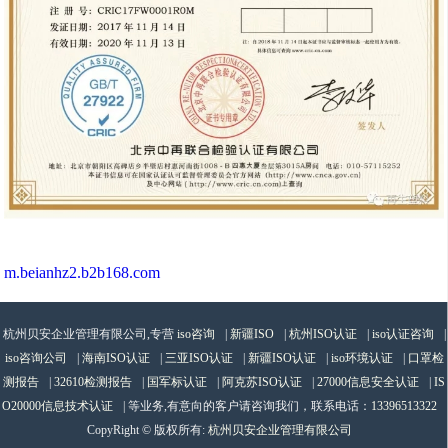
m.beianhz2.b2b168.com
杭州贝安企业管理有限公司,专营
iso咨询
|
新疆ISO
|
杭州ISO认证
|
iso认证咨询
|
iso咨询公司
|
海南ISO认证
|
三亚ISO认证
|
新疆ISO认证
|
iso环境认证
|
口罩检
测报告
|
32610检测报告
|
国军标认证
|
阿克苏ISO认证
|
27000信息安全认证
|
IS
O20000信息技术认证
| 等业务,有意向的客户请咨询我们，联系电话：
13396513322
CopyRight © 版权所有:
杭州贝安企业管理有限公司