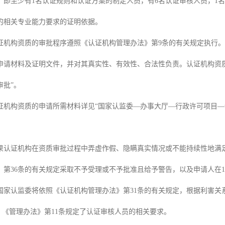
，即至少有1名认证规则和认证方案的制定人员，有6名认证审核人员，1名
的相关专业能力要求的证明依据。
证机构资质的审批程序遵照《认证机构管理办法》第9条的有关规定执行
申请材料及证明文件，并对其真实性、有效性、合法性负责。认证机构资
审批”。
证机构资质的申请所需材料详见“国家认监委—办事大厅—行政许可项目
果认证机构在资质审批过程中弄虚作假、隐瞒真实情况或不能持续性地满
》第36条的有关规定采取不予受理或不予批准且给予警告，以及申请人在
国家认监委将依照《认证机构管理办法》第31条的有关规定，根据利害关
。《管理办法》第11条规定了认证审核人员的相关要求。