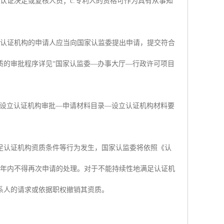
认证决定或复核人员；c.专利人的资格可作为具有从事知
。认证机构的申请人应当向国家认监委提出申请，提交符合
质的审批程序详见“国家认监委—办事大厅—行政许可项目
—设立认证机构审批—申请材料目录—设立认证机构材料要
足认证机构资质条件等行为发生，国家认监委将依照《认
1年内不得再次申请的处理。对于不能持续性地满足认证机
系人的请求或依据职权撤销其资质。