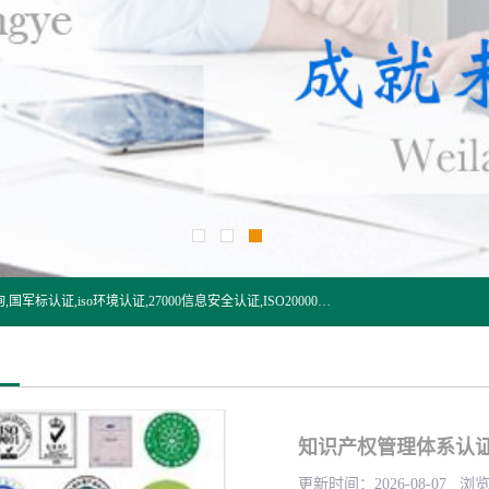
杭州贝安企业管理有限公司:iso咨询,杭州ISO认证,iso认证咨询,国军标认证,iso环境认证,27000信息安全认证,ISO20000信息技术认证,口罩检测报告,32610检测报告,CCRC认证,ISO50001认证,ITSS认证,两化融合认证,出口口罩检测报告等认证代理服务,本公司有近10年的体系咨询经验,能业务覆盖范围南到海南三亚北到新疆阿克苏.
知识产权管理体系认
更新时间：2026-08-07 浏览