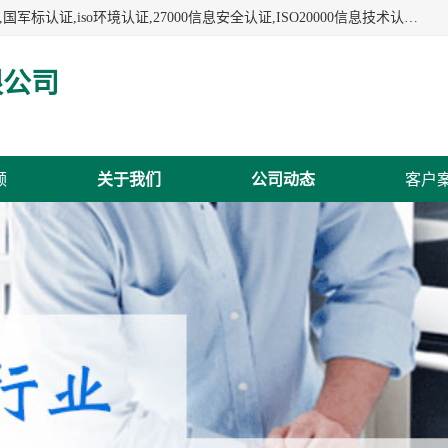
杭州贝安企业管理有限公司:iso咨询,杭州ISO认证,iso认证咨询,国军标认证,iso环境认证,27000信息安全认证,ISO20000信息技术认证,口罩检测报告,32610检测报告,CCRC认证,ISO50001认证,ITSS认证,两化融合认证,出口口罩检测报告等认证代理服务,本公司有近10年的体系咨询经验,能业务覆盖范围南到海南三亚北到新疆阿克苏.
限公司
频
关于我们
公司动态
客户