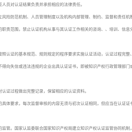
证人员对认证结果负责并承担相应的法律责任。
立风险防范机制、人员管理制度以及机构内部管理、制约、监督和责任机
的职责范围，禁止认证机构从事与其认证工作相关的咨询、、培训、信息
按照认证的基本规范、规则规定的程序要求实施认证活动，认证过程完整
不得向失信或违法违规的企业出具认证证书，即被知识产权行政管理部门
对认证过程做出完整记录，保留相应的认证资料。
的具体要求，每次监督审核的内容无须与初次认证相同，但应当在认证证
的监管。国家认监委联合国家知识产权局建立知识产权认证监管协同机制