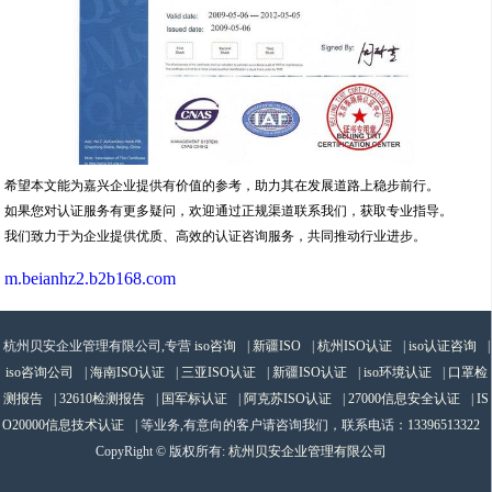
杭州贝安企业管理有限公司,专营
iso咨询
|
新疆ISO
|
杭州ISO认证
|
iso认证咨询
|
iso咨询公司
|
海南ISO认证
|
三亚ISO认证
|
新疆ISO认证
|
iso环境认证
|
口罩检
测报告
|
32610检测报告
|
国军标认证
|
阿克苏ISO认证
|
27000信息安全认证
|
IS
O20000信息技术认证
| 等业务,有意向的客户请咨询我们，联系电话：
13396513322
CopyRight © 版权所有:
杭州贝安企业管理有限公司