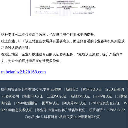
这种专业分工不仅提高了效率，也促进了整个行业水平的提升。
综上所述，CCC认证对企业发展具有重要意义，而选择合适的专业咨询机构则是成
功通过认证的关键。
在浙江地区，企业可以通过专业的认证咨询服务，*完成认证流程，提升产品竞争
力，为企业的可持续发展创造更多价值。
m.beianhz2.b2b168.com
杭州贝安企业管理有限公司,专营
iso咨询
|
新疆ISO
|
杭州ISO认证
|
iso认证咨询
|
iso咨询公司
|
海南ISO认证
|
三亚ISO认证
|
新疆ISO认证
|
iso环境认证
|
口罩检
测报告
|
32610检测报告
|
国军标认证
|
阿克苏ISO认证
|
27000信息安全认证
|
IS
O20000信息技术认证
| 等业务,有意向的客户请咨询我们，联系电话：
13396513322
CopyRight © 版权所有:
杭州贝安企业管理有限公司