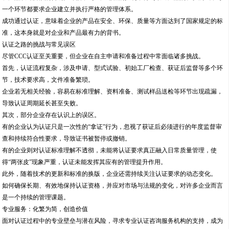
一个环节都要求企业建立并执行严格的管理体系。
成功通过认证，意味着企业的产品在安全、环保、质量等方面达到了国家规定的标
准，这本身就是对企业和产品最有力的背书。
认证之路的挑战与常见误区
尽管CCC认证至关重要，但企业在自主申请和准备过程中常面临诸多挑战。
首先，认证流程复杂，涉及申请、型式试验、初始工厂检查、获证后监督等多个环
节，技术要求高，文件准备繁琐。
企业若无相关经验，容易在标准理解、资料准备、测试样品送检等环节出现疏漏，
导致认证周期延长甚至失败。
其次，部分企业存在认识上的误区。
有的企业认为认证只是一次性的“拿证”行为，忽视了获证后必须进行的年度监督审
查和持续符合性要求，导致证书被暂停或撤销。
有的企业则对认证标准理解不透彻，未能将认证要求真正融入日常质量管理，使
得“两张皮”现象严重，认证未能发挥其应有的管理提升作用。
此外，随着技术的更新和标准的换版，企业还需持续关注认证要求的动态变化。
如何确保长期、有效地保持认证资格，并应对市场与法规的变化，对许多企业而言
是一个持续的管理课题。
专业服务：化繁为简，创造价值
面对认证过程中的专业壁垒与潜在风险，寻求专业认证咨询服务机构的支持，成为