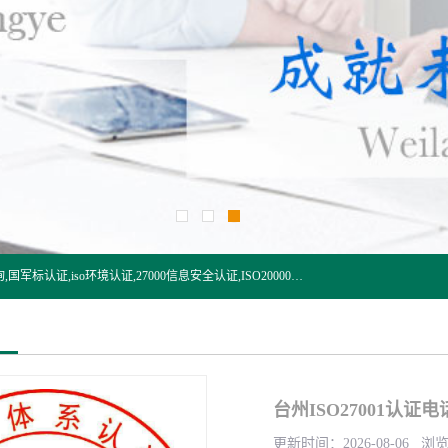
杭州贝安企业管理有限公司:iso咨询,杭州ISO认证,iso认证咨询,国军标认证,iso环境认证,27000信息安全认证,ISO20000信息技术认证,口罩检测报告,32610检测报告,CCRC认证,ISO50001认证,ITSS认证,两化融合认证,出口口罩检测报告等认证代理服务,本公司有近10年的体系咨询经验,能业务覆盖范围南到海南三亚北到新疆阿克苏.
台州ISO27001认证电
更新时间：2026-08-06 浏