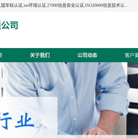
杭州贝安企业管理有限公司:iso咨询,杭州ISO认证,iso认证咨询,国军标认证,iso环境认证,27000信息安全认证,ISO20000信息技术认证,口罩检测报告,32610检测报告,CCRC认证,ISO50001认证,ITSS认证,两化融合认证,出口口罩检测报告等认证代理服务,本公司有近10年的体系咨询经验,能业务覆盖范围南到海南三亚北到新疆阿克苏.
限公司
频
关于我们
公司动态
客户