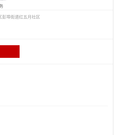
务
区彭埠街道红五月社区