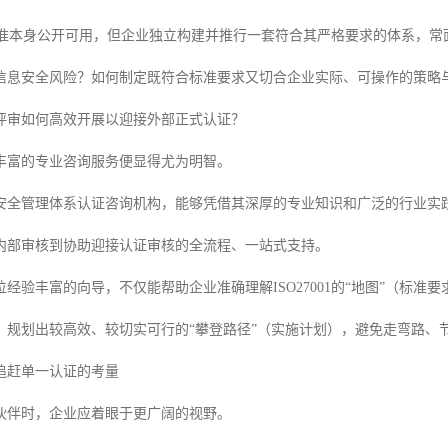
001标准本身公开可用，但企业独立构建并推行一套符合其严格要求的体系
信息安全风险？如何制定既符合标准要求又切合企业实际、可操作的策略
评审如何高效开展以迎接外部正式认证？
丰富的专业咨询服务便显得尤为明智。
安全管理体系认证咨询机构，能够凭借其深厚的专业知识和广泛的行业实
内部审核到协助迎接认证审核的全流程、一站式支持。
经验丰富的向导，不仅能帮助企业准确理解ISO27001的“地图”（标准
），规划出较高效、较切实可行的“攀登路径”（实施计划），避免走弯路
追赶单一认证的考量
伙伴时，企业应着眼于更广阔的视野。