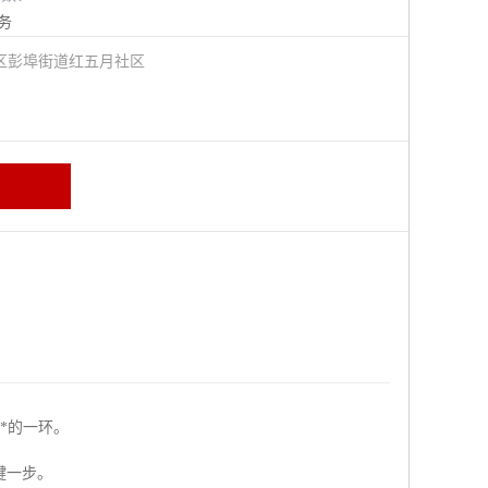
务
区彭埠街道红五月社区
*的一环。
键一步。