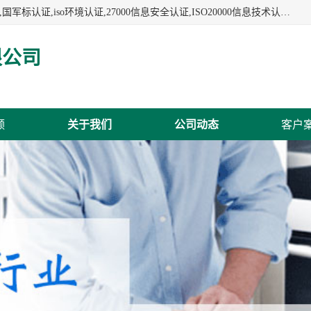
杭州贝安企业管理有限公司:iso咨询,杭州ISO认证,iso认证咨询,国军标认证,iso环境认证,27000信息安全认证,ISO20000信息技术认证,口罩检测报告,32610检测报告,CCRC认证,ISO50001认证,ITSS认证,两化融合认证,出口口罩检测报告等认证代理服务,本公司有近10年的体系咨询经验,能业务覆盖范围南到海南三亚北到新疆阿克苏.
限公司
频
关于我们
公司动态
客户