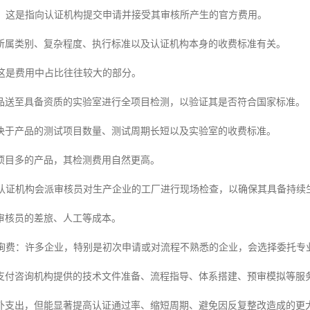
核费：这是指向认证机构提交申请并接受其审核所产生的官方费用。
所属类别、复杂程度、执行标准以及认证机构本身的收费标准有关。
：这是费用中占比往往较大的部分。
品送至具备资质的实验室进行全项目检测，以验证其是否符合国家标准。
决于产品的测试项目数量、测试周期长短以及实验室的收费标准。
项目多的产品，其检测费用自然更高。
费：认证机构会派审核员对生产企业的工厂进行现场检查，以确保其具备持续
审核员的差旅、人工等成本。
与咨询费：许多企业，特别是初次申请或对流程不熟悉的企业，会选择委托
支付咨询机构提供的技术文件准备、流程指导、体系搭建、预审模拟等服
外支出，但能显著提高认证通过率、缩短周期、避免因反复整改造成的更