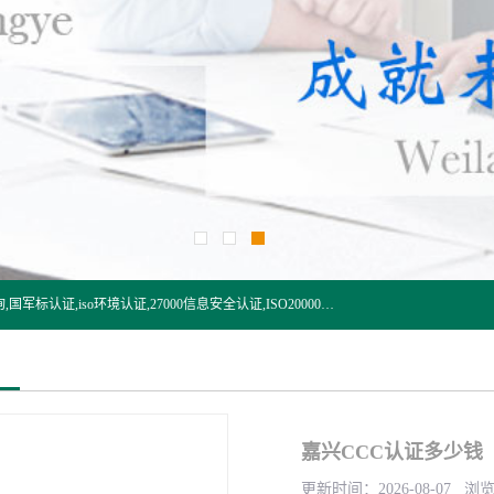
杭州贝安企业管理有限公司:iso咨询,杭州ISO认证,iso认证咨询,国军标认证,iso环境认证,27000信息安全认证,ISO20000信息技术认证,口罩检测报告,32610检测报告,CCRC认证,ISO50001认证,ITSS认证,两化融合认证,出口口罩检测报告等认证代理服务,本公司有近10年的体系咨询经验,能业务覆盖范围南到海南三亚北到新疆阿克苏.
嘉兴CCC认证多少钱
更新时间：2026-08-07 浏