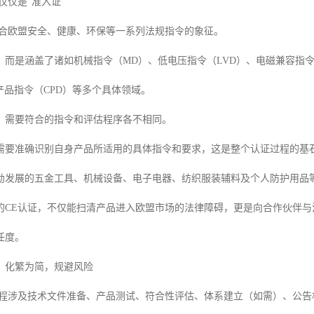
仅仅是“准入证”
符合欧盟安全、健康、环保等一系列法规指令的象征。
，而是涵盖了诸如机械指令（MD）、低电压指令（LVD）、电磁兼容指令
产品指令（CPD）等多个具体领域。
，需要符合的指令和评估程序各不相同。
需要准确识别自身产品所适用的具体指令和要求，这是整个认证过程的基
勃发展的五金工具、机械设备、电子电器、纺织服装辅料及个人防护用品
的CE认证，不仅能扫清产品进入欧盟市场的法律障碍，更是向合作伙伴
任度。
：化繁为简，规避风险
过程涉及技术文件准备、产品测试、符合性评估、体系建立（如需）、公