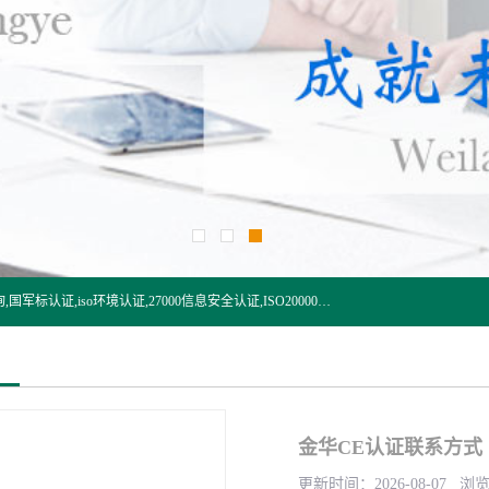
杭州贝安企业管理有限公司:iso咨询,杭州ISO认证,iso认证咨询,国军标认证,iso环境认证,27000信息安全认证,ISO20000信息技术认证,口罩检测报告,32610检测报告,CCRC认证,ISO50001认证,ITSS认证,两化融合认证,出口口罩检测报告等认证代理服务,本公司有近10年的体系咨询经验,能业务覆盖范围南到海南三亚北到新疆阿克苏.
金华CE认证联系方式
更新时间：2026-08-07 浏