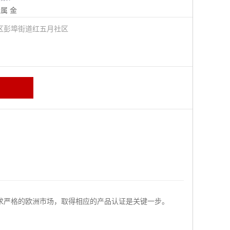
金属
金
区彭埠街道红五月社区
求严格的欧洲市场，取得相应的产品认证是关键一步。