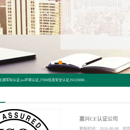
杭州贝安企业管理有限公司:iso咨询,杭州ISO认证,iso认证咨询,国军标认证,iso环境认证,27000信息安全认证,ISO20000信息技术认证,口罩检测报告,32610检测报告,CCRC认证,ISO50001认证,ITSS认证,两化融合认证,出口口罩检测报告等认证代理服务,本公司有近10年的体系咨询经验,能业务覆盖范围南到海南三亚北到新疆阿克苏.
嘉兴CE认证公司
更新时间：2026-08-08 浏