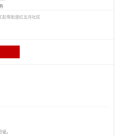
务
区彭埠街道红五月社区
行证。