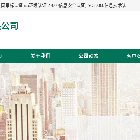
杭州贝安企业管理有限公司:iso咨询,杭州ISO认证,iso认证咨询,国军标认证,iso环境认证,27000信息安全认证,ISO20000信息技术认证,口罩检测报告,32610检测报告,CCRC认证,ISO50001认证,ITSS认证,两化融合认证,出口口罩检测报告等认证代理服务,本公司有近10年的体系咨询经验,能业务覆盖范围南到海南三亚北到新疆阿克苏.
限公司
频
关于我们
公司动态
客户