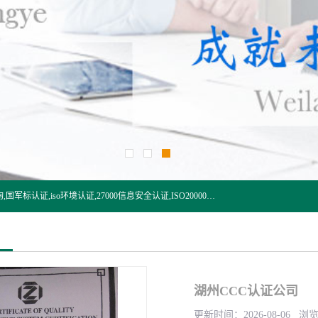
杭州贝安企业管理有限公司:iso咨询,杭州ISO认证,iso认证咨询,国军标认证,iso环境认证,27000信息安全认证,ISO20000信息技术认证,口罩检测报告,32610检测报告,CCRC认证,ISO50001认证,ITSS认证,两化融合认证,出口口罩检测报告等认证代理服务,本公司有近10年的体系咨询经验,能业务覆盖范围南到海南三亚北到新疆阿克苏.
湖州CCC认证公司
更新时间：2026-08-06 浏