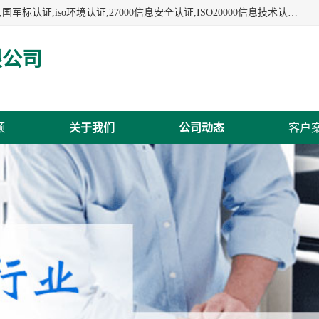
杭州贝安企业管理有限公司:iso咨询,杭州ISO认证,iso认证咨询,国军标认证,iso环境认证,27000信息安全认证,ISO20000信息技术认证,口罩检测报告,32610检测报告,CCRC认证,ISO50001认证,ITSS认证,两化融合认证,出口口罩检测报告等认证代理服务,本公司有近10年的体系咨询经验,能业务覆盖范围南到海南三亚北到新疆阿克苏.
限公司
频
关于我们
公司动态
客户