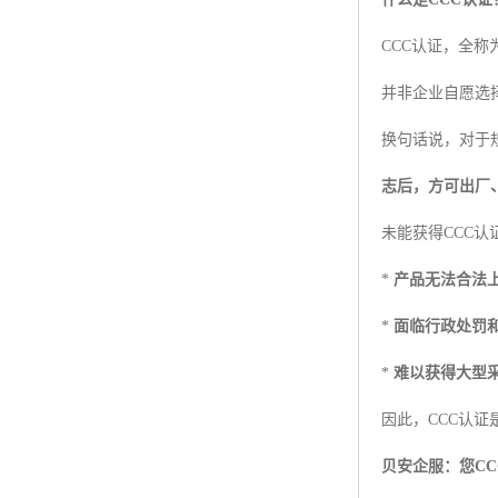
CCC认证，全
并非企业自愿选
换句话说，对于
志后，方可出厂
未能获得CCC认
*
产品无法合法
*
面临行政处罚
*
难以获得大型
因此，CCC认证
贝安企服：您C