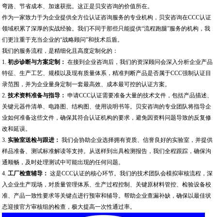
弯路、节省成本、加速获批。这正是贝安咨询的价值所在。
作为一家致力于为企业提供全方位认证咨询服务的专业机构，贝安咨询在CCC认证
领域积累了深厚的实战经验。我们不同于那些只能提供“流程跑腿”服务的机构，我
们更注重于充当企业的“战略顾问”和技术后盾。
我们的服务流程，是精细化且高度定制化的：
1.
初步诊断与方案定制：
在接到企业咨询后，我们的资深顾问会深入分析企业产品
特征、生产工艺、规模以及现有质量体系，精准判断产品是否属于CCC强制认证目
录范围，并为企业量身定制一套最高效、成本最可控的认证方案。
2.
技术资料准备与指导：
申请CCC认证需要准备大量的技术文件，包括产品描述、
关键元器件清单、电路图、结构图、使用说明书等。贝安咨询的专业团队将指导企
业如何准备这些文件，确保其符合认证机构的要求，避免因资料问题导致的反复修
改和延误。
3.
实验室送检与跟进：
我们会协助企业选择拥有资质、信誉良好的实验室，并提供
样品准备、测试标准解读等支持。从送样到出具检测报告，我们全程跟踪，确保沟
通顺畅，及时处理测试中可能出现的任何问题。
4.
工厂检查辅导：
这是CCC认证的核心环节。我们的技术团队会模拟审核流程，深
入企业生产现场，对质量管理体系、生产过程控制、关键原材料管控、检验设备校
准、产品一致性要求等关键点进行预审和辅导。帮助企业查漏补缺，确保以最佳状
态迎接官方审核组的检查，极大提高一次性通过率。