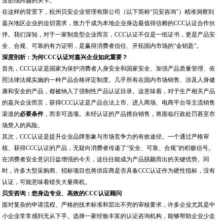
业必须跨越的关卡。
在这样的背景下，杭州贝安企业管理有限公司（以下简称“贝安咨询”）精准洞察到
嘉兴地区企业的迫切需求，致力于成为本地企业身边最值得信赖的CCC认证合作伙
伴。我们深知，对于一家制造型企业而言，CCC认证不仅是一纸证书，更是产品安
全、合规、可靠的有力证明，是赢得消费者信任、开拓国内市场的“金钥匙”。
深度剖析：为何CCC认证对嘉兴企业如此重要？
首先，CCC认证是国家为保护消费者人身安全和国家安全、加强产品质量管理、依
照法律法规实施的一种产品合格评定制度。几乎所有在国内市场销售、涉及人身健
康和安全的产品，都被纳入了强制性产品认证目录。这意味着，对于生产相关产品
的嘉兴企业而言，获得CCC认证是产品合法上市、进入商场、电商平台等主流销售
渠道的
必要条件
，而非可选项。未经认证的产品擅自销售，将面临行政处罚甚至市
场禁入的风险。
其次，CCC认证是提升企业品牌形象与市场竞争力的有效途径。一个通过严格审
核、获得CCC认证的产品，无疑向消费者传递了“安全、可靠、合规”的积极信号。
在消费者安全意识日益增强的今天，这往往能成为产品脱颖而出的关键优势。同
时，许多大型采购商、招标项目也将供应商是否具备CCC认证作为硬性指标，没有
认证，可能意味着错失大量商机。
贝安咨询：您身边专业、高效的CCC认证顾问
面对复杂的申请流程、严格的技术标准和层出不穷的审核要求，许多企业尤其是中
小企业常常感到无从下手。选择一家经验丰富的认证咨询机构，能够帮助企业少走