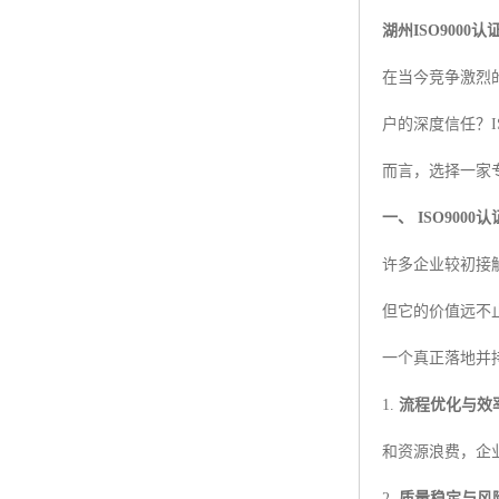
湖州ISO900
在当今竞争激烈
户的深度信任？I
而言，选择一家
一、 ISO900
许多企业较初接触
但它的价值远不
一个真正落地并持
1.
流程优化与效
和资源浪费，企
2.
质量稳定与风