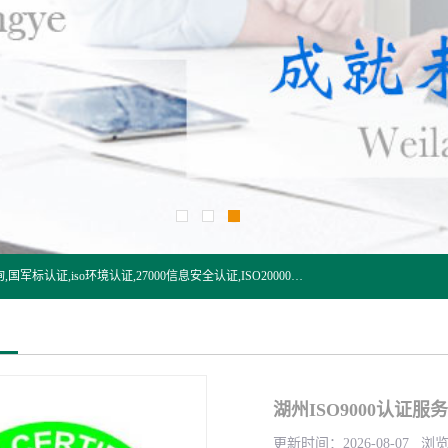
杭州贝安企业管理有限公司:iso咨询,杭州ISO认证,iso认证咨询,国军标认证,iso环境认证,27000信息安全认证,ISO20000信息技术认证,口罩检测报告,32610检测报告,CCRC认证,ISO50001认证,ITSS认证,两化融合认证,出口口罩检测报告等认证代理服务,本公司有近10年的体系咨询经验,能业务覆盖范围南到海南三亚北到新疆阿克苏.
湖州ISO9000认证服务
更新时间：2026-08-07 浏