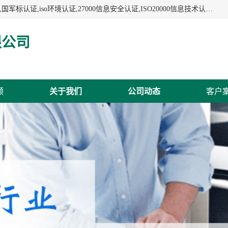
杭州贝安企业管理有限公司:iso咨询,杭州ISO认证,iso认证咨询,国军标认证,iso环境认证,27000信息安全认证,ISO20000信息技术认证,口罩检测报告,32610检测报告,CCRC认证,ISO50001认证,ITSS认证,两化融合认证,出口口罩检测报告等认证代理服务,本公司有近10年的体系咨询经验,能业务覆盖范围南到海南三亚北到新疆阿克苏.
限公司
频
关于我们
公司动态
客户