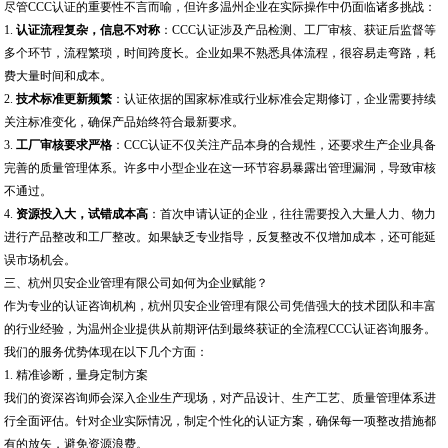
尽管CCC认证的重要性不言而喻，但许多温州企业在实际操作中仍面临诸多挑战：
1.
认证流程复杂，信息不对称
：CCC认证涉及产品检测、工厂审核、获证后监督等
多个环节，流程繁琐，时间跨度长。企业如果不熟悉具体流程，很容易走弯路，耗
费大量时间和成本。
2.
技术标准更新频繁
：认证依据的国家标准或行业标准会定期修订，企业需要持续
关注标准变化，确保产品始终符合最新要求。
3.
工厂审核要求严格
：CCC认证不仅关注产品本身的合规性，还要求生产企业具备
完善的质量管理体系。许多中小型企业在这一环节容易暴露出管理漏洞，导致审核
不通过。
4.
资源投入大，试错成本高
：首次申请认证的企业，往往需要投入大量人力、物力
进行产品整改和工厂整改。如果缺乏专业指导，反复整改不仅增加成本，还可能延
误市场机会。
三、杭州贝安企业管理有限公司如何为企业赋能？
作为专业的认证咨询机构，杭州贝安企业管理有限公司凭借强大的技术团队和丰富
的行业经验，为温州企业提供从前期评估到最终获证的全流程CCC认证咨询服务。
我们的服务优势体现在以下几个方面：
1. 精准诊断，量身定制方案
我们的资深咨询师会深入企业生产现场，对产品设计、生产工艺、质量管理体系进
行全面评估。针对企业实际情况，制定个性化的认证方案，确保每一项整改措施都
有的放矢，避免资源浪费。