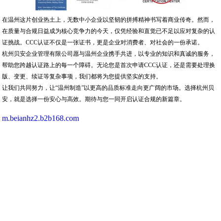
在温州这片创业热土上，无数中小企业以坚韧的拼搏精神书写着商业传奇。然而，
在质量与合规日益成为核心竞争力的今天，仅凭经验和直觉已不足以应对复杂的认
证挑战。CCC认证不仅是一张证书，更是企业对消费者、对社会的一份承诺。
杭州贝安企业管理有限公司愿与温州企业携手共进，以专业的知识和真诚的服务，
帮助您跨越认证路上的每一个障碍。无论您是首次申请CCC认证，还是需要处理换
版、变更、续证等复杂事项，我们都将为您提供坚实的支持。
让我们共同努力，让“温州制造”以更高的品质标准走向更广阔的市场。选择杭州贝
安，就是选择一份安心与高效。期待与您一同开启认证合规的新篇章。
m.beianhz2.b2b168.com
杭州贝安企业管理有限公司,专营
iso咨询
|
新疆ISO
|
杭州ISO认证
|
iso认证咨询
|
iso咨询公司
|
海南ISO认证
|
三亚ISO认证
|
新疆ISO认证
|
iso环境认证
|
口罩检
测报告
|
32610检测报告
|
国军标认证
|
阿克苏ISO认证
|
27000信息安全认证
|
IS
O20000信息技术认证
| 等业务,有意向的客户请咨询我们，联系电话：
13396513322
CopyRight © 版权所有:
杭州贝安企业管理有限公司