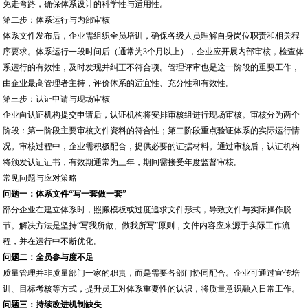
免走弯路，确保体系设计的科学性与适用性。
第二步：体系运行与内部审核
体系文件发布后，企业需组织全员培训，确保各级人员理解自身岗位职责和相关程
序要求。体系运行一段时间后（通常为3个月以上），企业应开展内部审核，检查体
系运行的有效性，及时发现并纠正不符合项。管理评审也是这一阶段的重要工作，
由企业最高管理者主持，评价体系的适宜性、充分性和有效性。
第三步：认证申请与现场审核
企业向认证机构提交申请后，认证机构将安排审核组进行现场审核。审核分为两个
阶段：第一阶段主要审核文件资料的符合性；第二阶段重点验证体系的实际运行情
况。审核过程中，企业需积极配合，提供必要的证据材料。通过审核后，认证机构
将颁发认证证书，有效期通常为三年，期间需接受年度监督审核。
常见问题与应对策略
问题一：体系文件“写一套做一套”
部分企业在建立体系时，照搬模板或过度追求文件形式，导致文件与实际操作脱
节。解决方法是坚持“写我所做、做我所写”原则，文件内容应来源于实际工作流
程，并在运行中不断优化。
问题二：全员参与度不足
质量管理并非质量部门一家的职责，而是需要各部门协同配合。企业可通过宣传培
训、目标考核等方式，提升员工对体系重要性的认识，将质量意识融入日常工作。
问题三：持续改进机制缺失