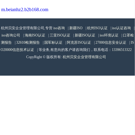
m.beianhz2.b2b168.com
杭州贝安企业管理有限公司,专营
iso咨询
|
新疆ISO
|
杭州ISO认证
|
iso认证咨询
|
iso咨询公司
|
海南ISO认证
|
三亚ISO认证
|
新疆ISO认证
|
iso环境认证
|
口罩检
测报告
|
32610检测报告
|
国军标认证
|
阿克苏ISO认证
|
27000信息安全认证
|
IS
O20000信息技术认证
| 等业务,有意向的客户请咨询我们，联系电话：
13396513322
CopyRight © 版权所有:
杭州贝安企业管理有限公司