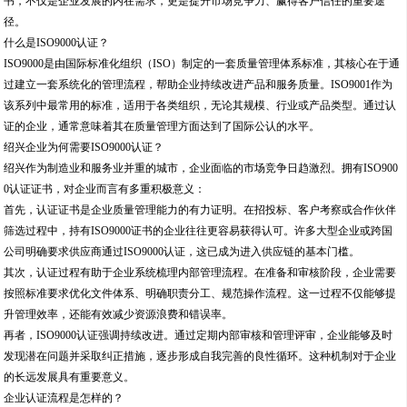
书，不仅是企业发展的内在需求，更是提升市场竞争力、赢得客户信任的重要途
径。
什么是ISO9000认证？
ISO9000是由国际标准化组织（ISO）制定的一套质量管理体系标准，其核心在于通
过建立一套系统化的管理流程，帮助企业持续改进产品和服务质量。ISO9001作为
该系列中最常用的标准，适用于各类组织，无论其规模、行业或产品类型。通过认
证的企业，通常意味着其在质量管理方面达到了国际公认的水平。
绍兴企业为何需要ISO9000认证？
绍兴作为制造业和服务业并重的城市，企业面临的市场竞争日趋激烈。拥有ISO900
0认证证书，对企业而言有多重积极意义：
首先，认证证书是企业质量管理能力的有力证明。在招投标、客户考察或合作伙伴
筛选过程中，持有ISO9000证书的企业往往更容易获得认可。许多大型企业或跨国
公司明确要求供应商通过ISO9000认证，这已成为进入供应链的基本门槛。
其次，认证过程有助于企业系统梳理内部管理流程。在准备和审核阶段，企业需要
按照标准要求优化文件体系、明确职责分工、规范操作流程。这一过程不仅能够提
升管理效率，还能有效减少资源浪费和错误率。
再者，ISO9000认证强调持续改进。通过定期内部审核和管理评审，企业能够及时
发现潜在问题并采取纠正措施，逐步形成自我完善的良性循环。这种机制对于企业
的长远发展具有重要意义。
企业认证流程是怎样的？