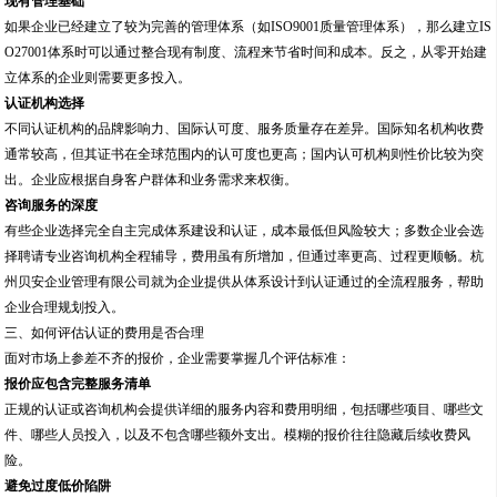
现有管理基础
如果企业已经建立了较为完善的管理体系（如ISO9001质量管理体系），那么建立IS
O27001体系时可以通过整合现有制度、流程来节省时间和成本。反之，从零开始建
立体系的企业则需要更多投入。
认证机构选择
不同认证机构的品牌影响力、国际认可度、服务质量存在差异。国际知名机构收费
通常较高，但其证书在全球范围内的认可度也更高；国内认可机构则性价比较为突
出。企业应根据自身客户群体和业务需求来权衡。
咨询服务的深度
有些企业选择完全自主完成体系建设和认证，成本最低但风险较大；多数企业会选
择聘请专业咨询机构全程辅导，费用虽有所增加，但通过率更高、过程更顺畅。杭
州贝安企业管理有限公司就为企业提供从体系设计到认证通过的全流程服务，帮助
企业合理规划投入。
三、如何评估认证的费用是否合理
面对市场上参差不齐的报价，企业需要掌握几个评估标准：
报价应包含完整服务清单
正规的认证或咨询机构会提供详细的服务内容和费用明细，包括哪些项目、哪些文
件、哪些人员投入，以及不包含哪些额外支出。模糊的报价往往隐藏后续收费风
险。
避免过度低价陷阱