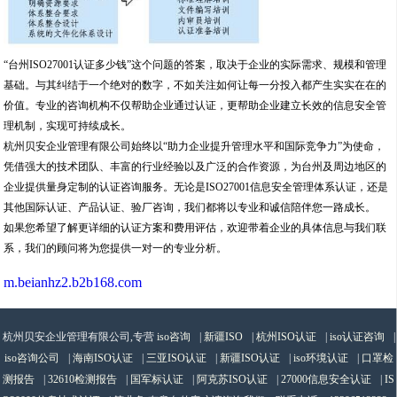
“台州ISO27001认证多少钱”这个问题的答案，取决于企业的实际需求、规模和管理
基础。与其纠结于一个绝对的数字，不如关注如何让每一分投入都产生实实在在的
价值。专业的咨询机构不仅帮助企业通过认证，更帮助企业建立长效的信息安全管
理机制，实现可持续成长。
杭州贝安企业管理有限公司始终以“助力企业提升管理水平和国际竞争力”为使命，
凭借强大的技术团队、丰富的行业经验以及广泛的合作资源，为台州及周边地区的
企业提供量身定制的认证咨询服务。无论是ISO27001信息安全管理体系认证，还是
其他国际认证、产品认证、验厂咨询，我们都将以专业和诚信陪伴您一路成长。
如果您希望了解更详细的认证方案和费用评估，欢迎带着企业的具体信息与我们联
系，我们的顾问将为您提供一对一的专业分析。
m.beianhz2.b2b168.com
杭州贝安企业管理有限公司,专营
iso咨询
|
新疆ISO
|
杭州ISO认证
|
iso认证咨询
|
iso咨询公司
|
海南ISO认证
|
三亚ISO认证
|
新疆ISO认证
|
iso环境认证
|
口罩检
测报告
|
32610检测报告
|
国军标认证
|
阿克苏ISO认证
|
27000信息安全认证
|
IS