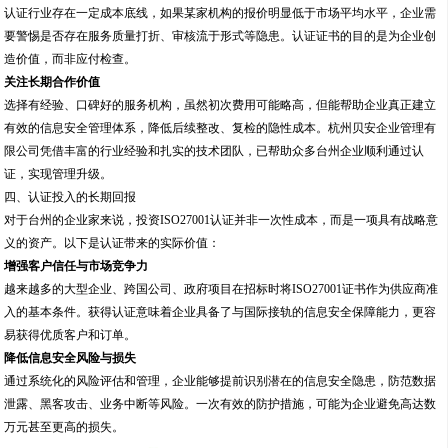
认证行业存在一定成本底线，如果某家机构的报价明显低于市场平均水平，企业需
要警惕是否存在服务质量打折、审核流于形式等隐患。认证证书的目的是为企业创
造价值，而非应付检查。
关注长期合作价值
选择有经验、口碑好的服务机构，虽然初次费用可能略高，但能帮助企业真正建立
有效的信息安全管理体系，降低后续整改、复检的隐性成本。杭州贝安企业管理有
限公司凭借丰富的行业经验和扎实的技术团队，已帮助众多台州企业顺利通过认
证，实现管理升级。
四、认证投入的长期回报
对于台州的企业家来说，投资ISO27001认证并非一次性成本，而是一项具有战略意
义的资产。以下是认证带来的实际价值：
增强客户信任与市场竞争力
越来越多的大型企业、跨国公司、政府项目在招标时将ISO27001证书作为供应商准
入的基本条件。获得认证意味着企业具备了与国际接轨的信息安全保障能力，更容
易获得优质客户和订单。
降低信息安全风险与损失
通过系统化的风险评估和管理，企业能够提前识别潜在的信息安全隐患，防范数据
泄露、黑客攻击、业务中断等风险。一次有效的防护措施，可能为企业避免高达数
万元甚至更高的损失。