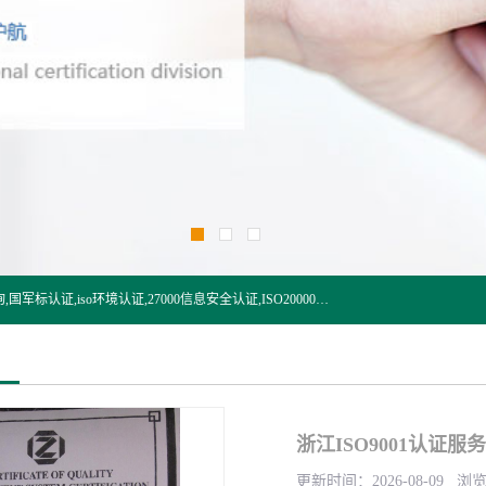
杭州贝安企业管理有限公司:iso咨询,杭州ISO认证,iso认证咨询,国军标认证,iso环境认证,27000信息安全认证,ISO20000信息技术认证,口罩检测报告,32610检测报告,CCRC认证,ISO50001认证,ITSS认证,两化融合认证,出口口罩检测报告等认证代理服务,本公司有近10年的体系咨询经验,能业务覆盖范围南到海南三亚北到新疆阿克苏.
浙江ISO9001认证服务
更新时间：2026-08-09 浏