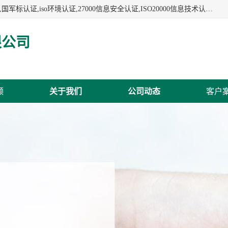
杭州贝安企业管理有限公司:iso咨询,杭州ISO认证,iso认证咨询,国军标认证,iso环境认证,27000信息安全认证,ISO20000信息技术认证,口罩检测报告,32610检测报告,CCRC认证,ISO50001认证,ITSS认证,两化融合认证,出口口罩检测报告等认证代理服务,本公司有近10年的体系咨询经验,能业务覆盖范围南到海南三亚北到新疆阿克苏.
限公司
频
关于我们
公司动态
客户