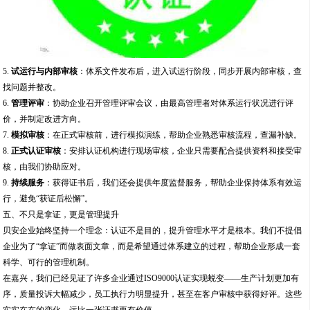
5.
试运行与内部审核
：体系文件发布后，进入试运行阶段，同步开展内部审核，查
找问题并整改。
6.
管理评审
：协助企业召开管理评审会议，由最高管理者对体系运行状况进行评
价，并制定改进方向。
7.
模拟审核
：在正式审核前，进行模拟演练，帮助企业熟悉审核流程，查漏补缺。
8.
正式认证审核
：安排认证机构进行现场审核，企业只需要配合提供资料和接受审
核，由我们协助应对。
9.
持续服务
：获得证书后，我们还会提供年度监督服务，帮助企业保持体系有效运
行，避免“获证后松懈”。
五、不只是拿证，更是管理提升
贝安企业始终坚持一个理念：认证不是目的，提升管理水平才是根本。我们不提倡
企业为了“拿证”而做表面文章，而是希望通过体系建立的过程，帮助企业形成一套
科学、可行的管理机制。
在嘉兴，我们已经见证了许多企业通过ISO9000认证实现蜕变——生产计划更加有
序，质量投诉大幅减少，员工执行力明显提升，甚至在客户审核中获得好评。这些