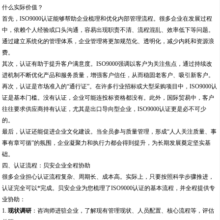
什么实际价值？
首先，ISO9000认证能够帮助企业梳理和优化内部管理流程。很多企业在发展过程
中，依赖个人经验或口头沟通，容易出现职责不清、流程混乱、效率低下等问题。
通过建立系统化的管理体系，企业管理将更加规范化、透明化，减少内耗和资源浪
费。
其次，认证有助于提升客户满意度。ISO9000强调以客户为关注焦点，通过持续改
进机制不断优化产品和服务质量，增强客户信任，从而稳固老客户、吸引新客户。
再次，认证是市场准入的“通行证”。在许多行业招标或大型采购项目中，ISO9000认
证是基本门槛。没有认证，企业可能连投标资格都没有。此外，国际贸易中，客户
往往要求供应商持有认证，尤其是出口导向型企业，ISO9000认证更是必不可少
的。
最后，认证还能促进企业文化建设。当全员参与质量管理，形成“人人关注质量、事
事有章可循”的氛围，企业凝聚力和执行力都会得到提升，为长期发展奠定坚实基
础。
四、认证流程：贝安企业全程协助
很多企业担心认证流程复杂、周期长、成本高。实际上，只要按照科学步骤推进，
认证完全可以*完成。贝安企业为您梳理了ISO9000认证的基本流程，并全程提供专
业协助：
1.
现状调研
：咨询师进驻企业，了解现有管理现状、人员配置、核心流程等，评估