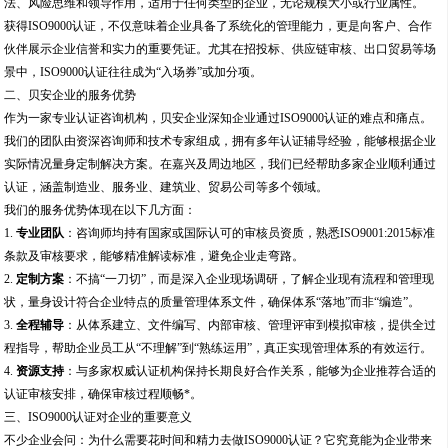
法、风险思维和领导作用，适用于任何类型的企业，无论规模大小或行业属性。
获得ISO9000认证，不仅意味着企业具备了系统化的管理能力，更是向客户、合作
伙伴展示企业信誉和实力的重要凭证。尤其在招投标、供应链审核、出口贸易等场
景中，ISO9000认证往往成为“入场券”或加分项。
二、贝安企业的服务优势
作为一家专业认证咨询机构，贝安企业深知企业通过ISO9000认证的难点和痛点。
我们的团队由资深咨询师和技术专家组成，拥有多年认证辅导经验，能够根据企业
实际情况量身定制解决方案。在嘉兴及周边地区，我们已经帮助多家企业顺利通过
认证，涵盖制造业、服务业、建筑业、贸易公司等多个领域。
我们的服务优势体现在以下几方面：
1.
专业团队
：咨询师均持有国家或国际认可的审核员资质，熟悉ISO9001:2015标准
条款及审核要求，能够精准解读标准，避免企业走弯路。
2.
定制方案
：不搞“一刀切”，而是深入企业现场调研，了解企业现有流程和管理现
状，量身设计符合企业特点的质量管理体系文件，确保体系“落地”而非“编造”。
3.
全程辅导
：从体系建立、文件编写、内部审核、管理评审到模拟审核，提供全过
程指导，帮助企业员工从“不理解”到“熟练运用”，真正实现管理体系的有效运行。
4.
资源支持
：与多家权威认证机构保持长期良好合作关系，能够为企业推荐合适的
认证审核安排，确保审核过程顺畅*。
三、ISO9000认证对企业的重要意义
不少企业会问：为什么需要花时间和精力去做ISO9000认证？它究竟能为企业带来