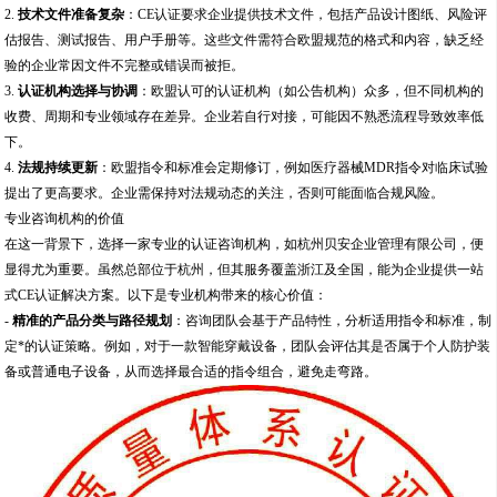
2.
技术文件准备复杂
：CE认证要求企业提供技术文件，包括产品设计图纸、风险评
估报告、测试报告、用户手册等。这些文件需符合欧盟规范的格式和内容，缺乏经
验的企业常因文件不完整或错误而被拒。
3.
认证机构选择与协调
：欧盟认可的认证机构（如公告机构）众多，但不同机构的
收费、周期和专业领域存在差异。企业若自行对接，可能因不熟悉流程导致效率低
下。
4.
法规持续更新
：欧盟指令和标准会定期修订，例如医疗器械MDR指令对临床试验
提出了更高要求。企业需保持对法规动态的关注，否则可能面临合规风险。
专业咨询机构的价值
在这一背景下，选择一家专业的认证咨询机构，如杭州贝安企业管理有限公司，便
显得尤为重要。虽然总部位于杭州，但其服务覆盖浙江及全国，能为企业提供一站
式CE认证解决方案。以下是专业机构带来的核心价值：
-
精准的产品分类与路径规划
：咨询团队会基于产品特性，分析适用指令和标准，制
定*的认证策略。例如，对于一款智能穿戴设备，团队会评估其是否属于个人防护装
备或普通电子设备，从而选择最合适的指令组合，避免走弯路。