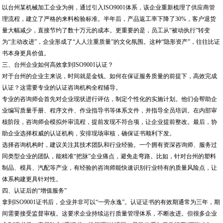
以台州某机械加工企业为例，通过引入ISO9001体系，该企业重新梳理了供应商管
理流程，建立了严格的来料检验标准。半年后，产品返工率下降了30%，客户退货
量大幅减少，直接节约了数十万元的成本。更重要的是，员工从“被动执行”转变
为“主动改进”，企业形成了“人人注重质量”的文化氛围。这种“隐形资产”，往往比证
书本身更具价值。
三、台州企业如何高效拿到ISO9001认证？
对于台州的企业主来说，时间就是金钱。如何在保证服务质量的前提下，高效完成
认证？这需要专业的认证咨询机构全程辅导。
专业的咨询师会首先对企业现状进行评估，制定个性化的实施计划。他们会帮助企
业编写质量手册、程序文件、作业指导书等体系文件，并指导全员培训。在内部审
核阶段，咨询师会模拟外审流程，提前发现不符合项，让企业提前整改。最后，协
助企业选择权威的认证机构，安排现场审核，确保证书顺利下发。
选择咨询机构时，建议关注其技术团队和行业经验。一个拥有资深咨询师、服务过
同类型企业的团队，能精准“把脉”企业痛点，避免走弯路。比如，针对台州的塑料
制品、模具、汽配等产业，有经验的咨询师能快速识别行业特有的质量风险点，让
体系构建更具针对性。
四、认证后的“增值服务”
拿到ISO9001证书后，企业并非可以“一劳永逸”。认证证书的有效期通常为三年，期
间需要接受监督审核。这要求企业持续运行质量管理体系，不断改进。但很多企业