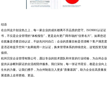
结语
在台州这片创业热土上，每一家企业的成长都离不开品质的坚守。ISO9001认证证
书，不仅是企业管理的“体检报告”，更是走向更广阔市场的“信誉名片”。如果您还
在犹豫是否要启动认证，不妨先问问自己：企业的质量目标是否清晰？客户满意度
是否还有提升空间？如果能用一次认证，换来管理体系的持续优化，这笔投资无疑
值得。
杭州贝安企业管理有限公司，愿以专业的技术团队和丰富的行业经验，为台州企业
提供从诊断到获证的全流程陪伴服务。我们深知，每一张证书背后，都是企业向上
生长的力量。让我们携手，为台州制造注入更多“质量基因”，助力企业在高质量发
展道路上走得更稳、更远。
m.beianhz2.b2b168.com
杭州贝安企业管理有限公司,专营
iso咨询
|
新疆ISO
|
杭州ISO认证
|
iso认证咨询
|
iso咨询公司
|
海南ISO认证
|
三亚ISO认证
|
新疆ISO认证
|
iso环境认证
|
口罩检