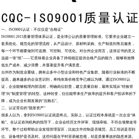
一、ISO9001认证：不仅仅是“合格证”
ISO9001:2015质量管理体系认证，是全球公认的质量管理标准。它要求企业建立一
套系统化、规范化的管理流程，从产品设计、原材料采购、生产制造到售后服务，
每一个环节都要做到可追溯、可控制、可优化。对台州企业而言，这张证书的意义
远超一张“纸”——它意味着企业具备了持续稳定提供合格产品的能力，能够有效降
低生产成本、减少浪费，并显著提升客户满意度。
台州作为制造业重镇，拥有众多中小型企业和特色产业集群。随着行业标准的不断
提高，越来越多的企业意识到，单纯依靠价格竞争已难以为继。通过ISO9001认
证，企业能够梳理内部流程，明确岗位职责，建立质量目标，最终实现从“经验管
理”向“制度管理”的转型。这种转变，往往能带来生产效率的提升和客户投诉率的下
降，成为企业长期发展的“压舱石”。
二、认证背后的“隐形资产”
很多人以为，拿到ISO9001认证就是终点。实际上，认证过程本身就是一次企业“体
检”。在认证咨询机构的指导下，企业会经历文件评审、现场审核、不符合项整改等
环节。整个过程帮助企业发现管理盲区，比如文件控制是否规范、员工培训是否到
位、设备维护是否及时。这些问题在平时容易被忽视，却是质量事故的隐患来源。