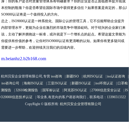
身：你的客户是否对质量管理体系有明确要求？你的企业是否正面临效率提升或成
本控制的瓶颈？你是否希望在国际市场中获得更多信任？如果答案是肯定的，那么I
SO9000认证将是一个值得投入的方向。
总之，ISO9000认证是一种系统化、国际公认的管理工具，它不仅能帮助企业提升
内部管理水平，更能为企业在激烈的市场竞争中增添砝码。对于绍兴的企业家们来
说，主动了解并拥抱这一标准，或许就是下一个增长点的起点。希望这篇文章能为
你提供有价值的参考，让你对ISO9000认证有更清晰的认知。如果你有更多疑问或
需要进一步帮助，欢迎持续关注我们的后续内容。
m.beianhz2.b2b168.com
杭州贝安企业管理有限公司,专营
iso咨询
|
新疆ISO
|
杭州ISO认证
|
iso认证咨询
|
iso咨询公司
|
海南ISO认证
|
三亚ISO认证
|
新疆ISO认证
|
iso环境认证
|
口罩检
测报告
|
32610检测报告
|
国军标认证
|
阿克苏ISO认证
|
27000信息安全认证
|
IS
O20000信息技术认证
| 等业务,有意向的客户请咨询我们，联系电话：
13396513322
CopyRight © 版权所有:
杭州贝安企业管理有限公司