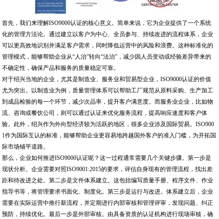
首先，我们来理解ISO9000认证的核心意义。简单来说，它为企业提供了一个系统
化的管理方法论。通过建立以客户为中心、全员参与、持续改进的流程体系，企业
可以更高效地识别并满足客户需求，同时降低运营中的风险和浪费。这种标准化的
管理模式，能够帮助企业从“人治”转向“法治”，减少因人员变动或经验差异带来的
不确定性，确保产品和服务的质量稳定可靠。
对于绍兴当地的企业，尤其是制造业、服务业和贸易型企业，ISO9000认证的价值
尤为突出。以制造业为例，质量管理体系可以帮助工厂规范从原料采购、生产加工
到成品检验的每一个环节，减少次品率，提升客户满意度。而服务业企业，比如物
流、咨询或餐饮公司，则可以通过认证来优化服务流程，提高响应速度和客户体
验。此外，绍兴作为外向型经济较为活跃的地区，很多企业涉及国际贸易。ISO900
1作为国际互认的标准，能够帮助企业更容易地跨越国外客户的准入门槛，为开拓国
际市场铺平道路。
那么，企业如何推进ISO9000认证呢？这一过程通常需要几个关键步骤。第一步是
现状分析。企业需要对照ISO9001:2015的要求，评估自身现有的管理流程，找出差
距和待改进之处。第二步是文件体系建立。这包括编写质量手册、程序文件、作业
指导书等，将管理要求书面化、制度化。第三步是运行与改进。体系建立后，企业
需要在实际运营中推行新流程，并定期进行内部审核和管理评审，发现问题、纠正
预防，持续优化。最后一步是外部审核。由具备资质的认证机构进行现场审核，确