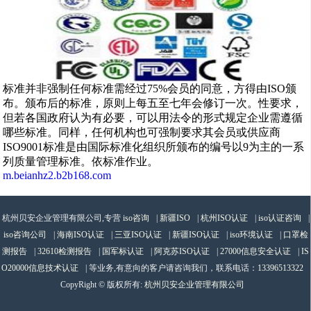
标准并非强制任何标准需经过75%会员的同意，方得由ISO颁
布。颁布后的标准，原则上每五至七年会修订一次。性要求，
但若各国政府认为有必要，可以用法令的形式规定企业需遵循
哪些标准。同样，任何机构也可强制要求其会员或供应商
ISO9001标准是由国际标准化组织所颁布的编号以9为主的一系
列质量管理标准。依标准作业。
m.beianhz2.b2b168.com
杭州贝安企业管理有限公司,专营
iso咨询
|
新疆ISO
|
杭州ISO认证
|
iso认证咨询
|
iso咨询公司
|
海南ISO认证
|
三亚ISO认证
|
新疆ISO认证
|
iso环境认证
|
口罩检
测报告
|
32610检测报告
|
国军标认证
|
阿克苏ISO认证
|
27000信息安全认证
|
IS
O20000信息技术认证
| 等业务,有意向的客户请咨询我们，联系电话：
13396513322
CopyRight © 版权所有:
杭州贝安企业管理有限公司