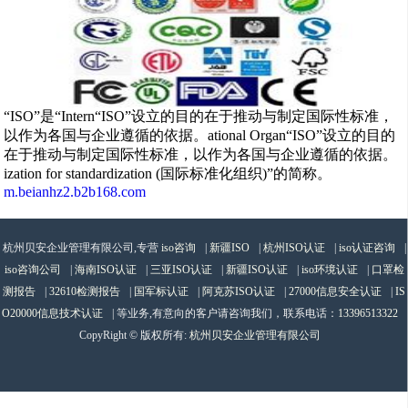
“ISO”是“Intern“ISO”设立的目的在于推动与制定国际性标准，
以作为各国与企业遵循的依据。ational Organ“ISO”设立的目的
在于推动与制定国际性标准，以作为各国与企业遵循的依据。
ization for standardization (国际标准化组织)”的简称。
m.beianhz2.b2b168.com
杭州贝安企业管理有限公司,专营
iso咨询
|
新疆ISO
|
杭州ISO认证
|
iso认证咨询
|
iso咨询公司
|
海南ISO认证
|
三亚ISO认证
|
新疆ISO认证
|
iso环境认证
|
口罩检
测报告
|
32610检测报告
|
国军标认证
|
阿克苏ISO认证
|
27000信息安全认证
|
IS
O20000信息技术认证
| 等业务,有意向的客户请咨询我们，联系电话：
13396513322
CopyRight © 版权所有:
杭州贝安企业管理有限公司